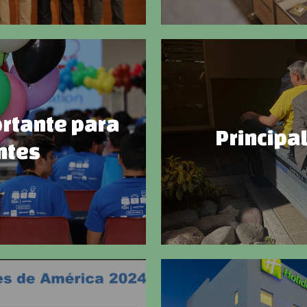
rtante para
Principa
ntes