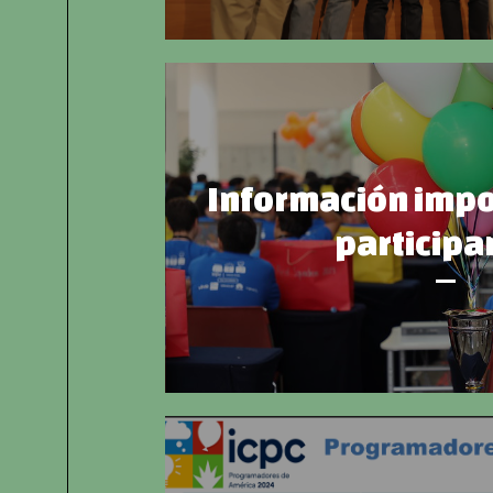
Información impo
participa