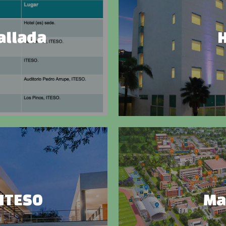
allada
 ITESO
Ma