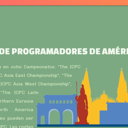
 DE PROGRAMADORES DE AMÉRI
n en ocho Campeonatos: “The ICPC
C Asia East Championship”, “The
 ICPC Asia West Championship”,
“The ICPC Latin
rthern Eurasia
rth America
les pueden ser
CPC. Las reglas